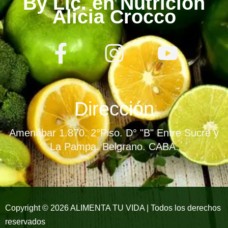
By Lic. en Nutrición
Alicia Crocco
F
I
Y
a
n
o
c
s
u
e
t
t
Dirección
b
a
u
Amenábar 1.870. 2°Piso. D° "B" Entre Sucre y
o
g
b
La Pampa. Belgrano. CABA.
o
r
e
k
a
-
m
Copyright © 2026 ALIMENTA TU VIDA | Todos los derechos
reservados