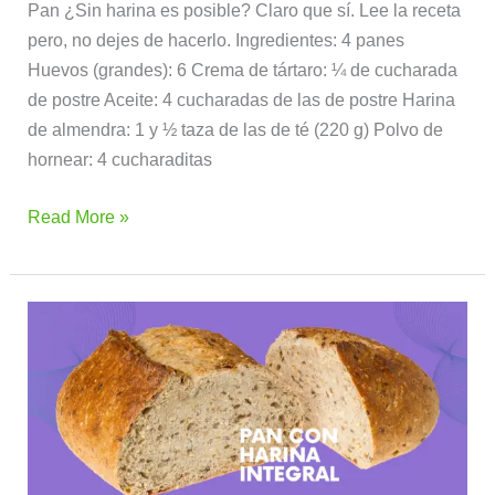
Pan ¿Sin harina es posible? Claro que sí. Lee la receta
pero, no dejes de hacerlo. Ingredientes: 4 panes
Huevos (grandes): 6 Crema de tártaro: ¼ de cucharada
de postre Aceite: 4 cucharadas de las de postre Harina
de almendra: 1 y ½ taza de las de té (220 g) Polvo de
hornear: 4 cucharaditas
Read More »
Pan
con
harina
integral