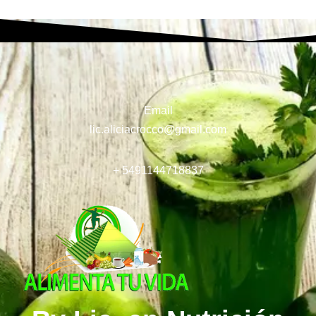
Email
lic.aliciacrocco@gmail.com
+ 5491144718837