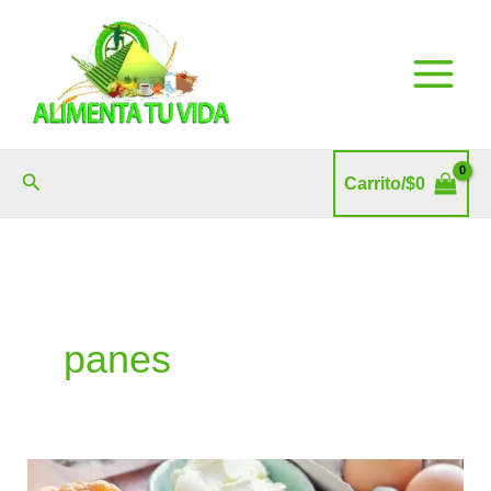
Ir
al
contenido
Buscar
Carrito/
$
0
panes
Pan