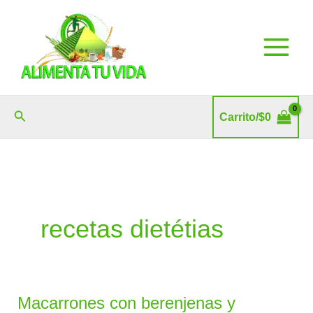
Ir
al
contenido
Buscar
Carrito/
$
0
recetas dietétias
Macarrones con berenjenas y
Macarrones