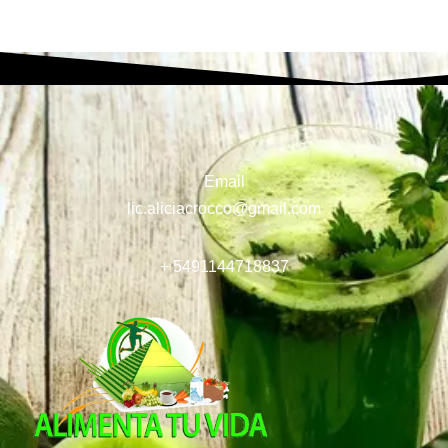
Email
lic.aliciacrocco@gmail.com
+ 5491144718837