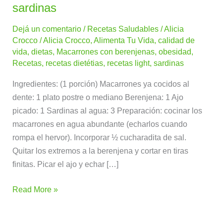
con
sardinas
berenjenas
Dejá un comentario
/
Recetas Saludables
/
Alicia
y
Crocco
/
Alicia Crocco
,
Alimenta Tu Vida
,
calidad de
sardinas
vida
,
dietas
,
Macarrones con berenjenas
,
obesidad
,
Recetas
,
recetas dietétias
,
recetas light
,
sardinas
Ingredientes: (1 porción) Macarrones ya cocidos al
dente: 1 plato postre o mediano Berenjena: 1 Ajo
picado: 1 Sardinas al agua: 3 Preparación: cocinar los
macarrones en agua abundante (echarlos cuando
rompa el hervor). Incorporar ½ cucharadita de sal.
Quitar los extremos a la berenjena y cortar en tiras
finitas. Picar el ajo y echar […]
Read More »