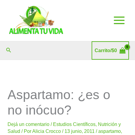
Ir
al
contenido
Buscar
Carrito/
$
0
Aspartamo: ¿es o
no inócuo?
Dejá un comentario
/
Estudios Científicos
,
Nutrición y
Salud
/ Por
Alicia Crocco
/
13 junio, 2011
/
aspartamo
,