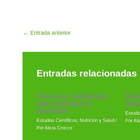
←
Entrada anterior
Entradas relacionadas
Tecnicas y alimentos
Dive
que controlan la
alim
ansiedad
Estudio
Estudios Científicos
,
Nutrición y Salud
/
Por
Ali
Por
Alicia Crocco