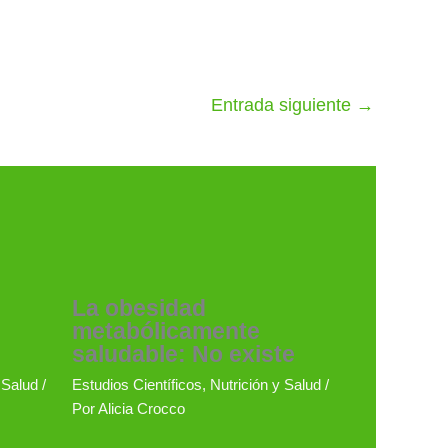
Entrada siguiente
→
La obesidad
metabólicamente
saludable: No existe
 Salud
/
Estudios Científicos
,
Nutrición y Salud
/
Por
Alicia Crocco