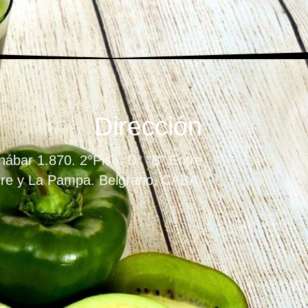
Dirección
ábar 1.870. 2°Piso. D° "B" Entre
re y La Pampa. Belgrano. CABA.