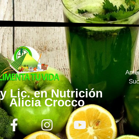
Amen
Suc
y Lic. en Nutrición
Alicia Crocco
F
I
Y
a
n
o