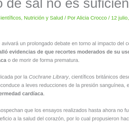
de sal no es suficien
ientíficos
,
Nutrición y Salud
/ Por
Alicia Crocco
/
12 juli
avivará un prolongado debate en torno al impacto del c
alló evidencias de que recortes moderados de su uso
aca
o de morir de forma prematura.
licada por la
Cochrane Library
, científicos británicos de
conduce a leves reducciones de la presión sanguínea,
fermedad cardíaca
.
sospechan que los ensayos realizados hasta ahora no fu
icio a la salud del corazón, por lo cual propusieron ha