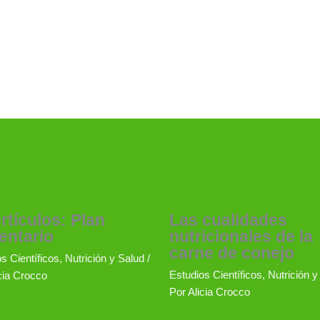
rtículos: Plan
Las cualidades
entario
nutricionales de la
carne de conejo
s Científicos
,
Nutrición y Salud
/
Estudios Científicos
,
Nutrición y
cia Crocco
Por
Alicia Crocco