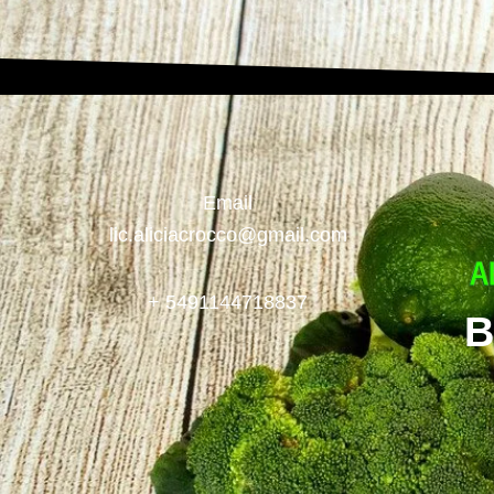
Email
lic.aliciacrocco@gmail.com
+ 5491144718837
B