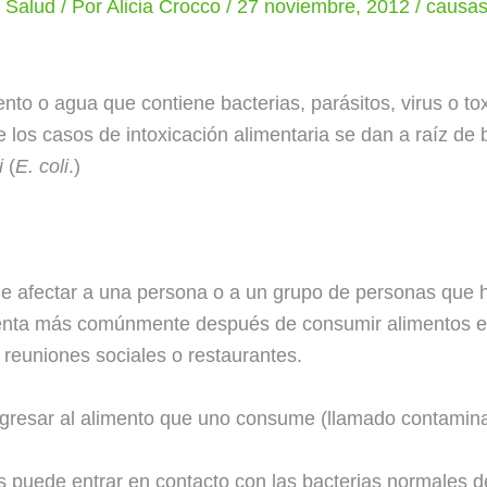
y Salud
/ Por
Alicia Crocco
/
27 noviembre, 2012
/
causa
nto o agua que contiene bacterias, parásitos, virus o to
 los casos de intoxicación alimentaria se dan a raíz de
i
(
E. coli
.)
de afectar a una persona o a un grupo de personas que 
nta más comúnmente después de consumir alimentos en 
 reuniones sociales o restaurantes.
resar al alimento que uno consume (llamado contamina
s puede entrar en contacto con las bacterias normales de