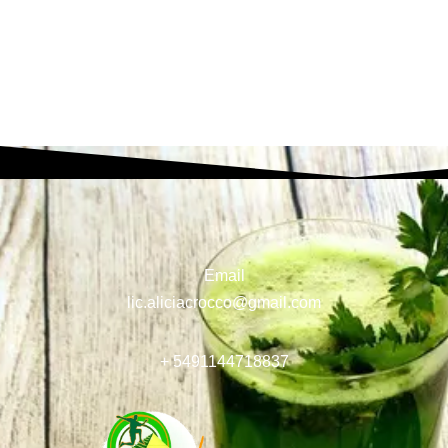
Email
lic.aliciacrocco@gmail.com
+ 5491144718837