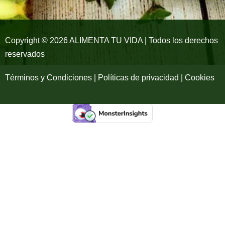
o
r
e
k
a
-
m
Copyright © 2026 ALIMENTA TU VIDA | Todos los derechos
reservados
f
Términos y Condiciones | Políticas de privacidad | Cookies