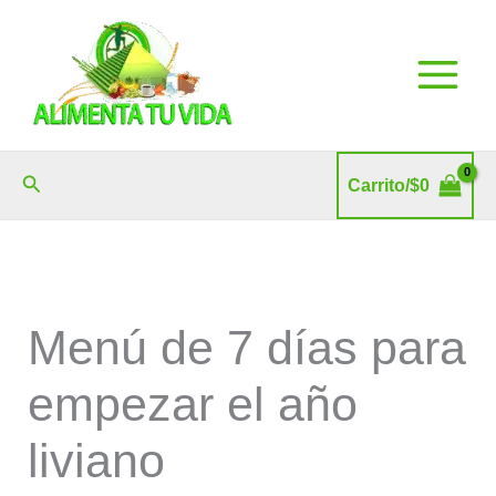
Ir
al
contenido
Buscar
Carrito/
$
0
Menú de 7 días para
empezar el año
liviano