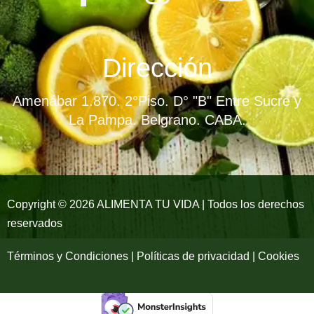
a
n
o
c
s
u
e
t
t
Dirección
b
a
u
Amenábar 1.870. 2°Piso. D° "B" Entre Sucre y
o
g
b
La Pampa. Belgrano. CABA.
o
r
e
k
a
-
m
Copyright © 2026 ALIMENTA TU VIDA | Todos los derechos
reservados
f
Términos y Condiciones | Políticas de privacidad | Cookies