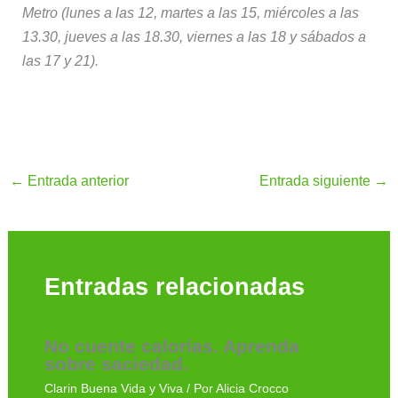
Metro (lunes a las 12, martes a las 15, miércoles a las
13.30, jueves a las 18.30, viernes a las 18 y sábados a
las 17 y 21).
←
Entrada anterior
Entrada siguiente
→
Entradas relacionadas
No cuente calorías. Aprenda
sobre saciedad.
Clarin Buena Vida y Viva
/ Por
Alicia Crocco