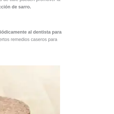
cción de sarro.
riódicamente al dentista para
ertos remedios caseros para