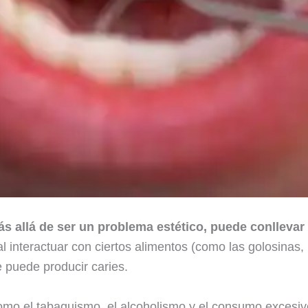
s allá de ser un problema estético, puede conllevar 
al interactuar con ciertos alimentos (como las golosinas, 
e puede producir caries.
 como el tabaquismo, el alcoholismo y el consumo excesi