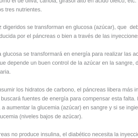
omo el de oliva, canola, girasol alto en ácido oleico, et
os tres nutrientes.
 digeridos se transforman en glucosa (azúcar), que deb
ducida por el páncreas o bien a través de las inyeccione
a glucosa se transformará en energía para realizar las ac
e depende un buen control de la azúcar en la sangre, de
aria.
sumir los hidratos de carbono, el páncreas libera más in
uscará fuentes de energía para compensar esta falta. 
a aumentar la glucemia (azúcar) en sangre y si se ingi
ucemia (niveles bajos de azúcar).
eas no produce insulina, el diabético necesita la inyec