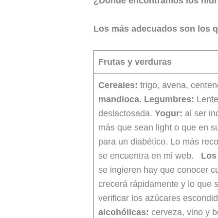
¿Dónde encontramos los hidr
Los más adecuados son los qu
Frutas y verduras
Cereales:
trigo, avena, cente
mandioca.
Legumbres:
Lente
deslactosada.
Yogur:
al ser i
más que sean light o que en su
para un diabético. Lo más rec
se encuentra en mi web.
Los
se ingieren hay que conocer c
crecerá rápidamente y lo que s
verificar los azúcares escondi
alcohólicas:
cerveza, vino y 