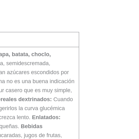
apa, batata, choclo,
da, semidescremada,
rtan azúcares escondidos por
ina no es una buena indicación
ur casero que es muy simple,
ereales dextrinados:
Cuando
erirlos la curva glucémica
crezca lento.
Enlatados:
pequeñas.
Bebidas
caradas, jugos de frutas,