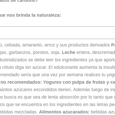
atos de carbono?
e nos brinda la naturaleza:
no, cebada, amaranto, arroz y sus productos derivados
P
jas, garbanzos, porotos, soja.
Leche
entera, descrema
ndustrializados se debe leer los ingredientes ya que apo
 rótulo diga sin azúcar. El edulcorante aumenta la insul
omendado sería que una vez por semana realices tu yog
 no recomendados:
Yogures con pulpa de frutas y c
uántos azúcares escondidos tienen. Además luego de ing
e busca es que sea de lenta absorción por lo tanto que 
dos que se encuentra en los ingredientes en las letras 
bebidas mezcladas.
Alimentos azucarados:
bebidas azu