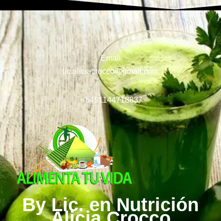
Email
lic.aliciacrocco@gmail.com
+ 5491144718837
By Lic. en Nutrición
Alicia Crocco