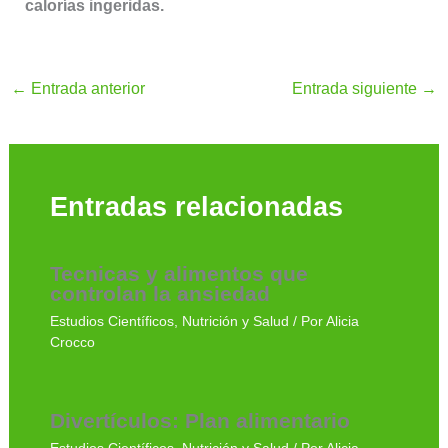
calorías ingeridas.
←
Entrada anterior
Entrada siguiente
→
Entradas relacionadas
Tecnicas y alimentos que
controlan la ansiedad
Estudios Científicos
,
Nutrición y Salud
/ Por
Alicia
Crocco
Divertículos: Plan alimentario