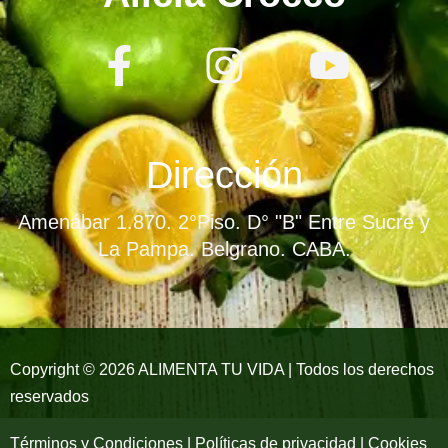
F
I
Y
a
n
o
c
s
u
e
t
t
Dirección
b
a
u
Amenábar 1.870. 2°Piso. D° "B" Entre Sucre y
o
g
b
La Pampa. Belgrano. CABA.
o
r
e
k
a
-
m
Copyright © 2026 ALIMENTA TU VIDA | Todos los derechos
reservados
f
Términos y Condiciones | Políticas de privacidad | Cookies