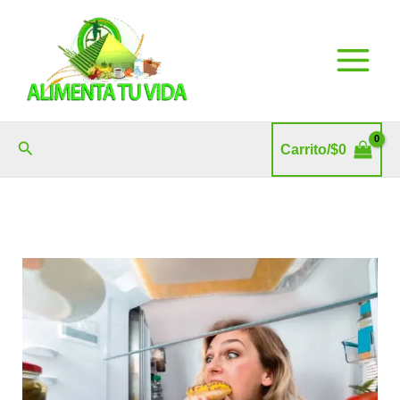
Ir
al
contenido
Buscar
Carrito/
$
0