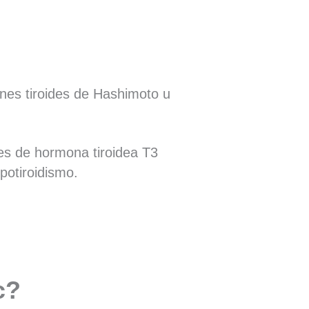
enes tiroides de Hashimoto u
les de hormona tiroidea T3
ipotiroidismo.
c?