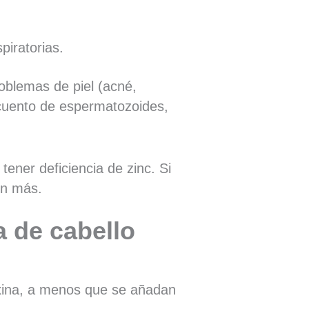
spiratorias.
roblemas de piel (acné,
recuento de espermatozoides,
ener deficiencia de zinc. Si
un más.
a de cabello
roxina, a menos que se añadan