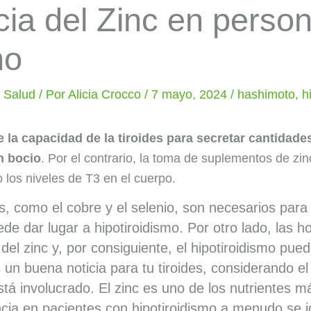
cia del Zinc en perso
mo
y Salud
/ Por
Alicia Crocco
/
7 mayo, 2024
/
hashimoto
,
h
e la capacidad de la tiroides para secretar cantida
n bocio
. Por el contrario, la toma de suplementos de zinc
 los niveles de T3 en el cuerpo.
os, como el cobre y el selenio, son necesarios para
uede dar lugar a hipotiroidismo. Por otro lado, las 
del zinc y, por consiguiente, el hipotiroidismo pued
s un buena noticia para tu tiroides, considerando 
está involucrado. El zinc es uno de los nutrientes 
iencia en pacientes con hipotiroidismo a menudo se 