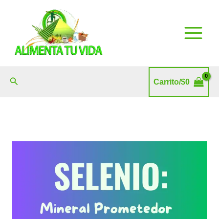
Ir
al
contenido
Buscar
Carrito/
$
0