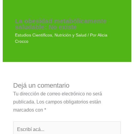
La obesidad metabólicamente
saludable: No existe
Estudios Científicos
,
Nutrición y Salud
/ Por
Alicia
Crocco
Dejá un comentario
Tu dirección de correo electrónico no será
publicada.
Los campos obligatorios están
marcados con
*
Escribí
acá...