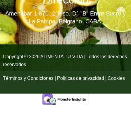
b
a
u
Amenábar 1.870. 2°Piso. D° "B" Entre Sucre y
o
g
b
La Pampa. Belgrano. CABA.
o
r
e
k
a
-
m
Copyright © 2026 ALIMENTA TU VIDA | Todos los derechos
reservados
f
Términos y Condiciones | Políticas de privacidad | Cookies