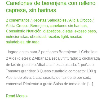
Canelones de berenjena con relleno
Canelones
de
caprese, sin harinas
berenjena
2 comentarios
/
Recetas Saludables
/
Alicia Crocco
/
con
Alicia Crocco
,
Berenjena
,
canelones sin harinas
,
relleno
Consultorio Nutrición
,
diabeticos
,
dietas
,
exceso peso
,
caprese,
nutricionistas
,
obesidad
,
recetas light
,
recetas
sin
saludables
,
sin taac
harinas
Ingredientes para 2 porciones Berenjena: 1 Cebollas:
2 Ajos (dietes): 2 Albahaca seca y triturada: 1 cucharada
de las de postre o Albahaca fresca picada: 1 puñado
Tomates grandes: 3 Queso cuartirolo compacto: 100 g
Aceite de oliva: 1 cucharadita de las de té por cada
comensal Pimienta: a gusto Salsa de tomate sin […]
Read More »