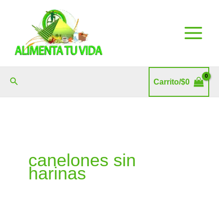
Ir
al
contenido
Buscar
Carrito/
$
0
canelones sin
harinas