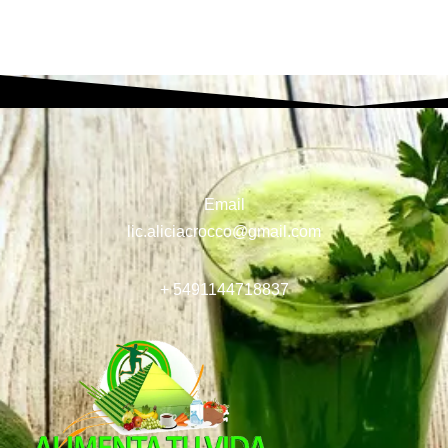
Email
lic.aliciacrocco@gmail.com
+ 5491144718837