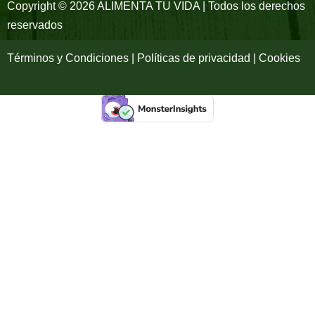
-
m
Copyright © 2026 ALIMENTA TU VIDA | Todos los derechos
reservados
f
Términos y Condiciones | Políticas de privacidad | Cookies