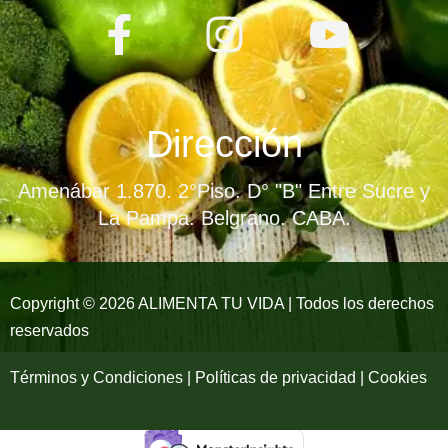
F
I
Y
a
n
o
c
s
u
e
t
t
Dirección
b
a
u
Amenábar 1.870. 2°Piso. D° "B" Entre Sucre y
o
g
b
La Pampa. Belgrano. CABA.
o
r
e
k
a
Copyright © 2026 ALIMENTA TU VIDA | Todos los derechos
reservados
-
m
f
Términos y Condiciones | Políticas de privacidad | Cookies