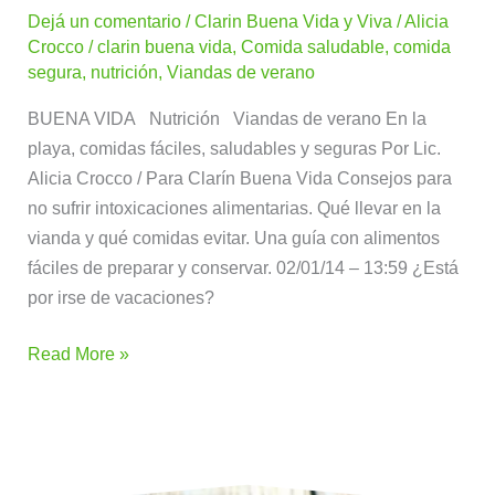
Dejá un comentario
/
Clarin Buena Vida y Viva
/
Alicia
comidas
Crocco
/
clarin buena vida
,
Comida saludable
,
comida
fáciles,
segura
,
nutrición
,
Viandas de verano
saludables
y
BUENA VIDA Nutrición Viandas de verano En la
seguras
playa, comidas fáciles, saludables y seguras Por Lic.
Alicia Crocco / Para Clarín Buena Vida Consejos para
no sufrir intoxicaciones alimentarias. Qué llevar en la
vianda y qué comidas evitar. Una guía con alimentos
fáciles de preparar y conservar. 02/01/14 – 13:59 ¿Está
por irse de vacaciones?
Read More »