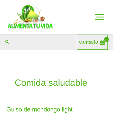
Ir
al
contenido
Buscar
Carrito/
$
0
Comida saludable
Guiso de mondongo light
Guiso