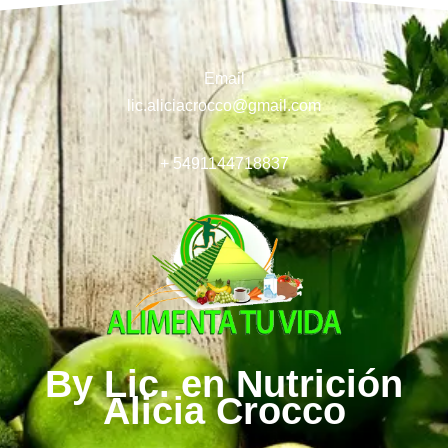
Email
lic.aliciacrocco@gmail.com
+ 5491144718837
By Lic. en Nutrición
Alicia Crocco