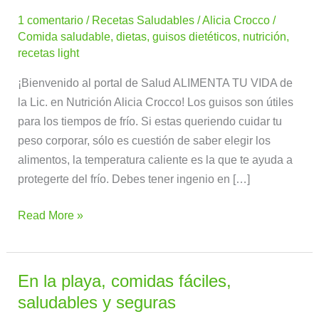
de
1 comentario
/
Recetas Saludables
/
Alicia Crocco
/
mondongo
Comida saludable
,
dietas
,
guisos dietéticos
,
nutrición
,
light
recetas light
¡Bienvenido al portal de Salud ALIMENTA TU VIDA de
la Lic. en Nutrición Alicia Crocco! Los guisos son útiles
para los tiempos de frío. Si estas queriendo cuidar tu
peso corporar, sólo es cuestión de saber elegir los
alimentos, la temperatura caliente es la que te ayuda a
protegerte del frío. Debes tener ingenio en […]
Read More »
En la playa, comidas fáciles,
En
la
saludables y seguras
playa,