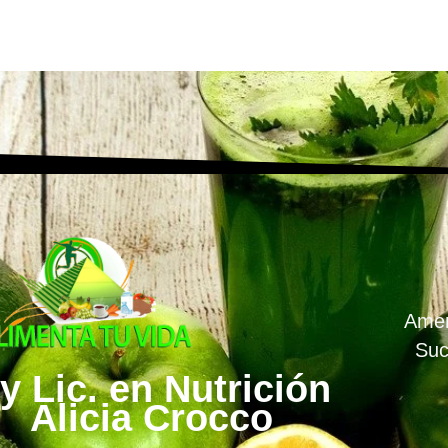
Amen
Suc
y Lic. en Nutrición
Alicia Crocco