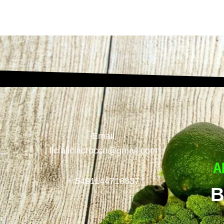
Email
lic.aliciacrocco@gmail.com
+ 5491144718837
B