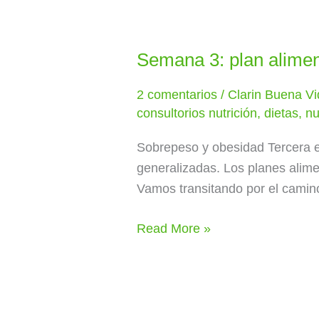
Semana 3: plan aliment
Semana
3:
2 comentarios
/
Clarin Buena Vi
plan
consultorios nutrición
,
dietas
,
nu
alimentario
intensivo
Sobrepeso y obesidad Tercera en
para
generalizadas. Los planes alime
combatir
Vamos transitando por el camino 
la
obesidad
Read More »