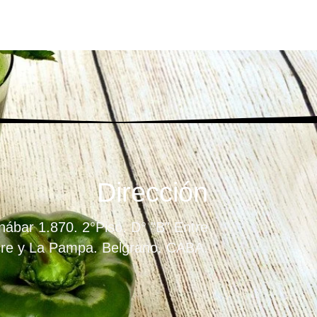
Dirección
ábar 1.870. 2°Piso. D° "B" Entre
re y La Pampa. Belgrano. CABA.