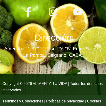
F
I
Y
a
n
o
c
s
u
e
t
t
Dirección
b
a
u
Amenábar 1.870. 2°Piso. D° "B" Entre Sucre y
o
g
b
La Pampa. Belgrano. CABA.
o
r
e
k
a
-
m
Copyright © 2026 ALIMENTA TU VIDA | Todos los derechos
reservados
f
Términos y Condiciones | Políticas de privacidad | Cookies