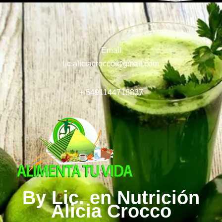
Email
lic.aliciacrocco@gmail.com
+ 5491144718837
By Lic. en Nutrición
Alicia Crocco