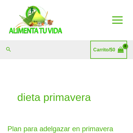
Ir
al
contenido
Buscar
Carrito/
$
0
dieta primavera
Plan para adelgazar en primavera
Plan