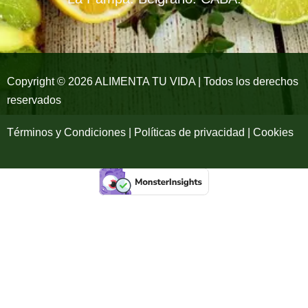
o
g
b
o
r
e
k
a
-
m
Copyright © 2026 ALIMENTA TU VIDA | Todos los derechos
reservados
f
Términos y Condiciones | Políticas de privacidad | Cookies