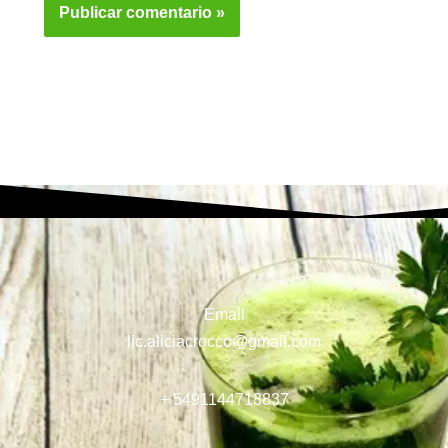
Email
lic.aliciacrocco@gmail.com
+ 5491144718837