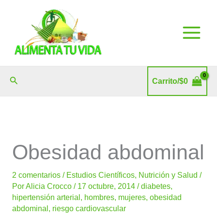
Ir
al
contenido
Buscar
Carrito/
$
0
Obesidad abdominal
2 comentarios
/
Estudios Científicos
,
Nutrición y Salud
/
Por
Alicia Crocco
/
17 octubre, 2014
/
diabetes
,
hipertensión arterial
,
hombres
,
mujeres
,
obesidad
abdominal
,
riesgo cardiovascular