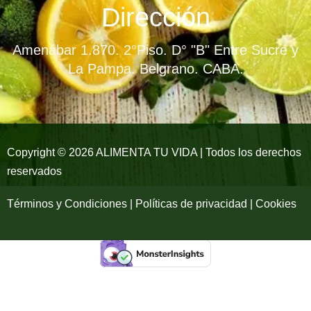
e
t
t
Dirección
b
a
u
Amenábar 1.870. 2°Piso. D° "B" Entre Sucre y
o
g
b
La Pampa. Belgrano. CABA.
o
r
e
k
a
-
m
Copyright © 2026 ALIMENTA TU VIDA | Todos los derechos
reservados
f
Términos y Condiciones | Políticas de privacidad | Cookies