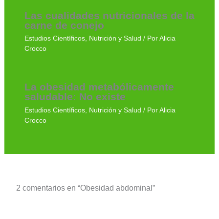
Las cualidades nutricionales de la
carne de conejo
Estudios Científicos
,
Nutrición y Salud
/ Por
Alicia
Crocco
La obesidad metabólicamente
saludable: No existe
Estudios Científicos
,
Nutrición y Salud
/ Por
Alicia
Crocco
2 comentarios en “Obesidad abdominal”