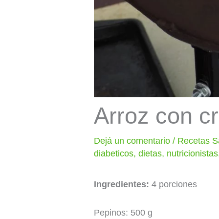
Arroz con cr
Dejá un comentario
/
Recetas S
diabeticos
,
dietas
,
nutricionistas
Ingredientes:
4 porciones
Pepinos: 500 g