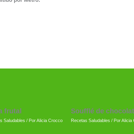
tido por Metro.
a frutal
Soufflé de chocolat
s Saludables
/ Por
Alicia Crocco
Recetas Saludables
/ Por
Alicia