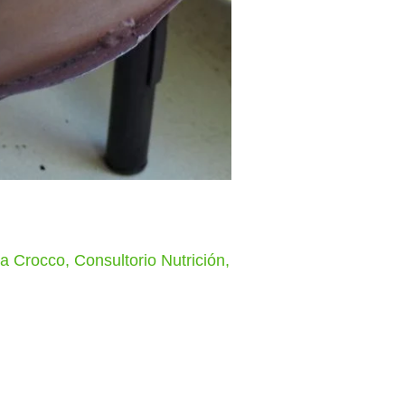
ia Crocco
,
Consultorio Nutrición
,