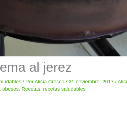
ema al jerez
aludables
/ Por
Alicia Crocco
/
21 noviembre, 2017
/
Alic
,
obesos
,
Recetas
,
recetas saludables