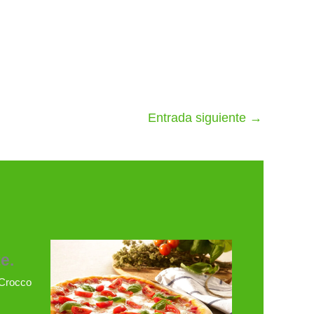
Entrada siguiente
→
e.
 Crocco