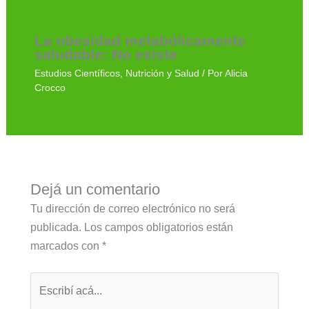
La obesidad metabólicamente
saludable: No existe
Estudios Científicos
,
Nutrición y Salud
/ Por
Alicia
Crocco
Dejá un comentario
Tu dirección de correo electrónico no será
publicada.
Los campos obligatorios están
marcados con
*
Escribí
acá...