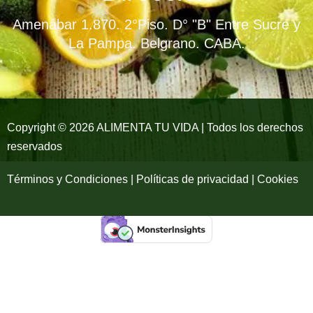
b
a
u
Amenábar 1.870. 2°Piso. D° "B" Entre Sucre y
o
g
b
La Pampa. Belgrano. CABA.
o
r
e
k
a
-
m
Copyright © 2026 ALIMENTA TU VIDA | Todos los derechos
reservados
f
Términos y Condiciones | Políticas de privacidad | Cookies