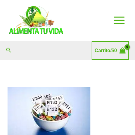
Ir
al
contenido
Buscar
Carrito/
$
0