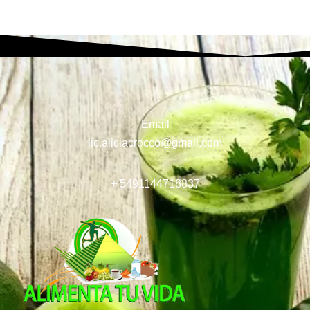
Email
lic.aliciacrocco@gmail.com
+ 5491144718837