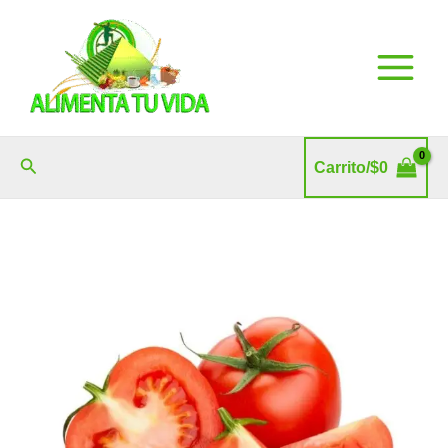
Ir
al
contenido
Buscar
Carrito/
$
0