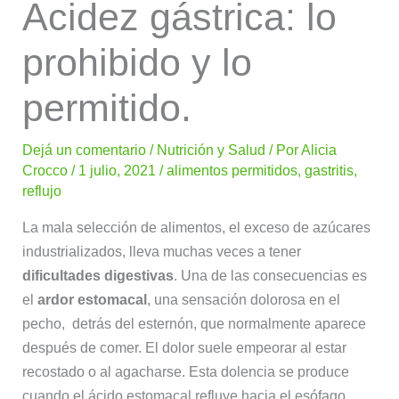
Acidez gástrica: lo
prohibido y lo
permitido.
Dejá un comentario
/
Nutrición y Salud
/ Por
Alicia
Crocco
/
1 julio, 2021
/
alimentos permitidos
,
gastritis
,
reflujo
La mala selección de alimentos, el exceso de azúcares
industrializados, lleva muchas veces a tener
dificultades digestivas
. Una de las consecuencias es
el
ardor estomacal
, una sensación dolorosa en el
pecho, detrás del esternón, que normalmente aparece
después de comer. El dolor suele empeorar al estar
recostado o al agacharse. Esta dolencia se produce
cuando el ácido estomacal refluye hacia el esófago,