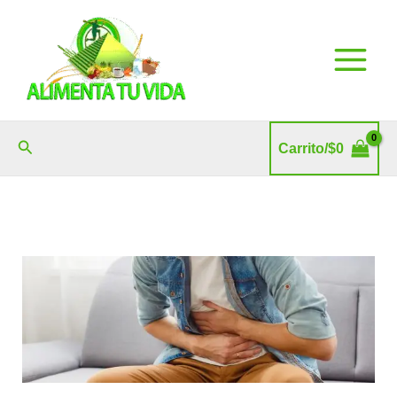
Ir
al
contenido
Buscar
Carrito/
$
0