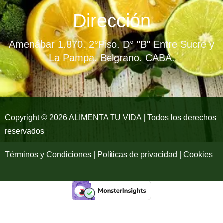
e
t
t
Dirección
b
a
u
Amenábar 1.870. 2°Piso. D° "B" Entre Sucre y
o
g
b
La Pampa. Belgrano. CABA.
o
r
e
k
a
-
m
Copyright © 2026 ALIMENTA TU VIDA | Todos los derechos
reservados
f
Términos y Condiciones | Políticas de privacidad | Cookies