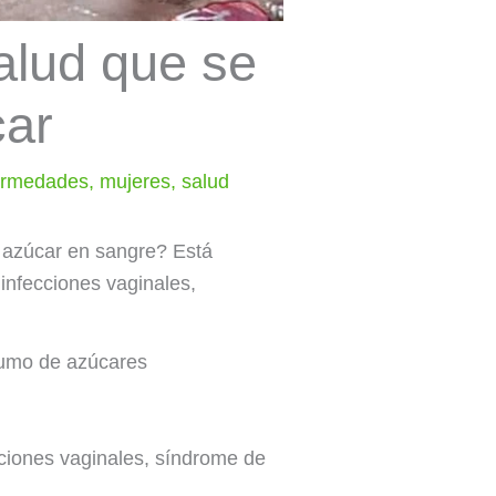
salud que se
car
ermedades
,
mujeres
,
salud
 azúcar en sangre? Está
infecciones vaginales,
sumo de azúcares
ciones vaginales, síndrome de