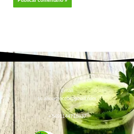
Email
lic.aliciacrocco@gmail.com
+ 5491144718837