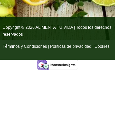
o
r
e
k
a
-
m
Copyright © 2026 ALIMENTA TU VIDA | Todos los derechos
reservados
f
Términos y Condiciones | Políticas de privacidad | Cookies