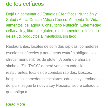
TACC
de los celíacos
para
Dejá un comentario
/
Estudios Científicos
,
Nutrición y
todos:
Salud
/
Alicia Crocco
/
Alicia Crocco
,
Alimenta Tu Vida
,
la
alimentos
,
celiaquía
,
Consultorio Nutrición
,
Enfermedad
Ley
celíaca
,
ley
,
libres de gluten
,
medicamentos
,
ministerio
a
de salud
,
productos alimenticios
,
sin tacc
favor
Restaurantes, locales de comidas rápidas, comedores
de
escolares, cárceles y aerolíneas estarán obligadas a
los
ofrecer menús libres de gluten. A partir de ahora el
celíacos
símbolo “Sin TACC” deberá verse en todos los
restaurantes, locales de comidas rápidas, kioscos,
hospitales, comedores escolares, cárceles y aerolíneas
del país, según la nueva Ley Nacional sobre celiaquía,
que obliga a
Read More »