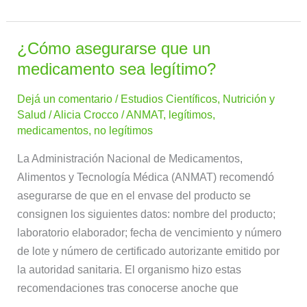
¿Cómo asegurarse que un
¿Cómo
asegurarse
medicamento sea legítimo?
que
Dejá un comentario
/
Estudios Científicos
,
Nutrición y
un
Salud
/
Alicia Crocco
/
ANMAT
,
legítimos
,
medicamento
medicamentos
,
no legítimos
sea
legítimo?
La Administración Nacional de Medicamentos,
Alimentos y Tecnología Médica (ANMAT) recomendó
asegurarse de que en el envase del producto se
consignen los siguientes datos: nombre del producto;
laboratorio elaborador; fecha de vencimiento y número
de lote y número de certificado autorizante emitido por
la autoridad sanitaria. El organismo hizo estas
recomendaciones tras conocerse anoche que