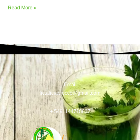
Read More »
Email
lic.aliciacrocco@gmail.com
+ 5491144718837