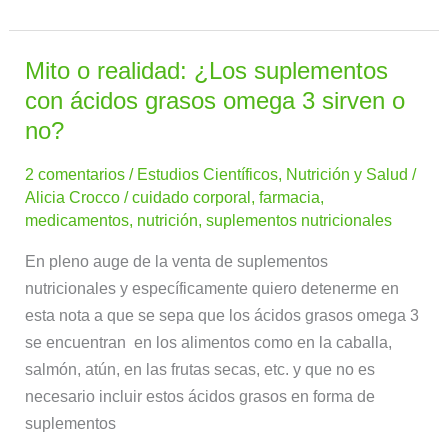
Mito o realidad: ¿Los suplementos
Mito
o
con ácidos grasos omega 3 sirven o
realidad:
no?
¿Los
2 comentarios
/
Estudios Científicos
,
Nutrición y Salud
/
suplementos
Alicia Crocco
/
cuidado corporal
,
farmacia
,
con
medicamentos
,
nutrición
,
suplementos nutricionales
ácidos
grasos
En pleno auge de la venta de suplementos
omega
nutricionales y específicamente quiero detenerme en
3
esta nota a que se sepa que los ácidos grasos omega 3
sirven
se encuentran en los alimentos como en la caballa,
o
salmón, atún, en las frutas secas, etc. y que no es
no?
necesario incluir estos ácidos grasos en forma de
suplementos