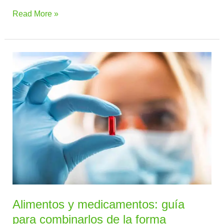
Read More »
Alimentos
y
medicamentos:
guía
para
combinarlos
de
la
forma
correcta
Alimentos y medicamentos: guía
para combinarlos de la forma