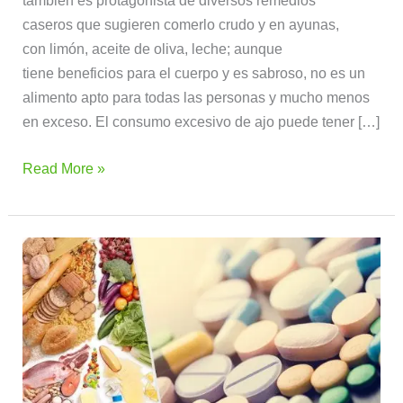
también es protagonista de diversos remedios
caseros que sugieren comerlo crudo y en ayunas,
con limón, aceite de oliva, leche; aunque
tiene beneficios para el cuerpo y es sabroso, no es un
alimento apto para todas las personas y mucho menos
en exceso. El consumo excesivo de ajo puede tener […]
Read More »
Efecto
antinutritivo
de
medicamentos