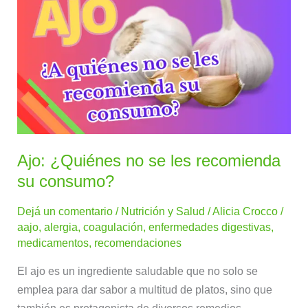
¿Quiénes
no
se
les
recomienda
su
consumo?
Ajo: ¿Quiénes no se les recomienda
su consumo?
Dejá un comentario
/
Nutrición y Salud
/
Alicia Crocco
/
aajo
,
alergia
,
coagulación
,
enfermedades digestivas
,
medicamentos
,
recomendaciones
El ajo es un ingrediente saludable que no solo se
emplea para dar sabor a multitud de platos, sino que