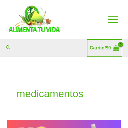
Ir
al
contenido
Buscar
Carrito/
$
0
medicamentos
Ajo: