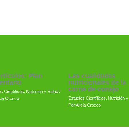
rtículos: Plan
Las cualidades
entario
nutricionales de la
carne de conejo
s Científicos
,
Nutrición y Salud
/
Estudios Científicos
,
Nutrición y
cia Crocco
Por
Alicia Crocco