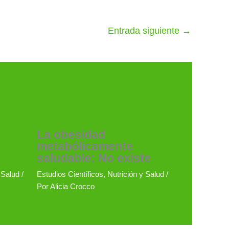
Entrada siguiente
→
La obesidad
metabólicamente
saludable: No existe
 Salud
/
Estudios Científicos
,
Nutrición y Salud
/
Por
Alicia Crocco