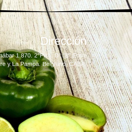
Dirección
ábar 1.870. 2°Piso. D° "B" Entre
re y La Pampa. Belgrano. CABA.