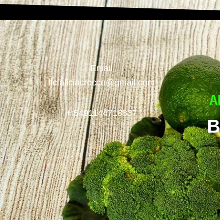
Email
lic.aliciacrocco@gmail.com
+ 5491144718837
B