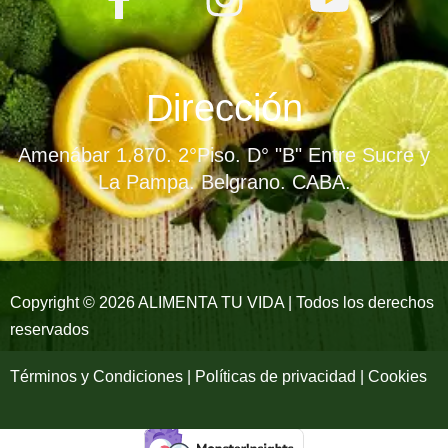
a
n
o
c
s
u
e
t
t
Dirección
b
a
u
Amenábar 1.870. 2°Piso. D° "B" Entre Sucre y
o
g
b
La Pampa. Belgrano. CABA.
o
r
e
k
a
-
m
Copyright © 2026 ALIMENTA TU VIDA | Todos los derechos
reservados
f
Términos y Condiciones | Políticas de privacidad | Cookies