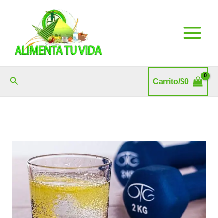
Ir
al
contenido
Buscar
Carrito/
$
0