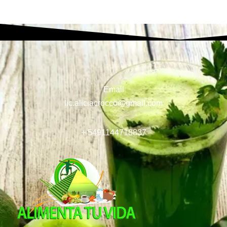
Email
lic.aliciacrocco@gmail.com
+ 5491144718837