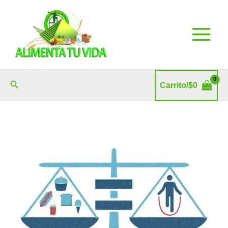
Ir
al
contenido
Buscar
Carrito/
$
0