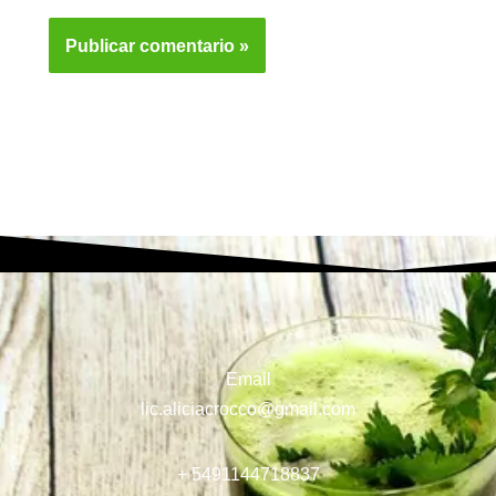
Email
lic.aliciacrocco@gmail.com
+ 5491144718837