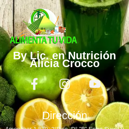
By Lic. en Nutrición
Alicia Crocco
F
I
Y
a
n
o
c
s
u
e
t
t
Dirección
b
a
u
Amenábar 1.870. 2°Piso. D° "B" Entre Sucre y