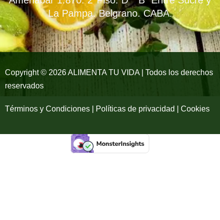
o
g
b
La Pampa. Belgrano. CABA.
o
r
e
k
a
-
m
Copyright © 2026 ALIMENTA TU VIDA | Todos los derechos
reservados
f
Términos y Condiciones | Políticas de privacidad | Cookies