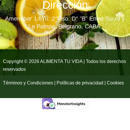
e
t
t
Dirección
b
a
u
Amenábar 1.870. 2°Piso. D° "B" Entre Sucre y
o
g
b
La Pampa. Belgrano. CABA.
o
r
e
k
a
-
m
Copyright © 2026 ALIMENTA TU VIDA | Todos los derechos
reservados
f
Términos y Condiciones | Políticas de privacidad | Cookies