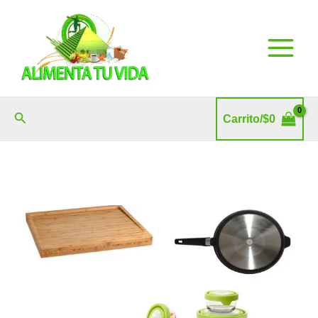
Ir
al
contenido
Buscar
Carrito/
$
0