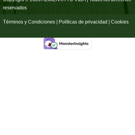
-
m
reservados
f
Términos y Condiciones | Políticas de privacidad | Cookies