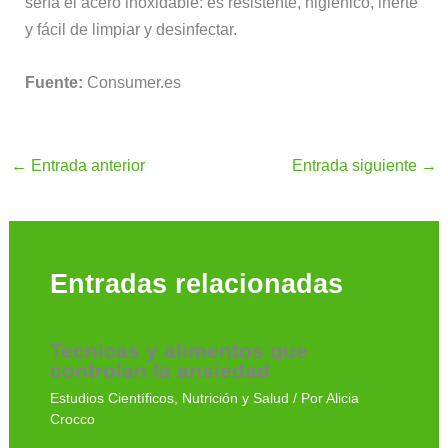
sería el acero inoxidable: es resistente, higiénico, inerte
y fácil de limpiar y desinfectar.
Fuente:
Consumer.es
←
Entrada anterior
Entrada siguiente
→
Entradas relacionadas
Tecnicas y alimentos que
controlan la ansiedad
Estudios Científicos
,
Nutrición y Salud
/ Por
Alicia
Crocco