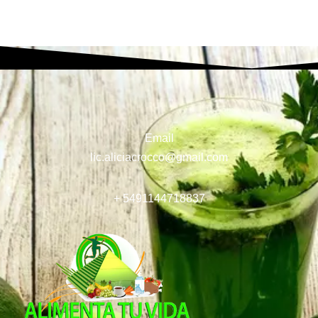
Email
lic.aliciacrocco@gmail.com
+ 5491144718837