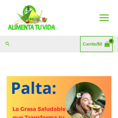
Ir
al
contenido
Buscar
Carrito/
$
0