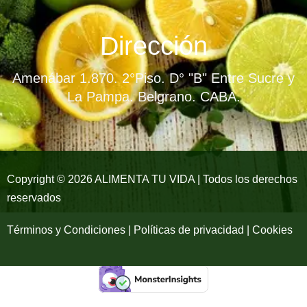
c
s
u
e
t
t
Dirección
b
a
u
Amenábar 1.870. 2°Piso. D° "B" Entre Sucre y
o
g
b
La Pampa. Belgrano. CABA.
o
r
e
k
a
-
m
Copyright © 2026 ALIMENTA TU VIDA | Todos los derechos
reservados
f
Términos y Condiciones | Políticas de privacidad | Cookies