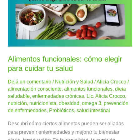
elegir
para
cuidar
tu
salud
Alimentos funcionales: cómo elegir
para cuidar tu salud
Dejá un comentario
/
Nutrición y Salud
/
Alicia Crocco
/
alimentación consciente
,
alimentos funcionales
,
dieta
saludable
,
enfermedades crónicas
,
Lic. Alicia Crocco
,
nutrición
,
nutricionista
,
obesidad
,
omega 3
,
prevención
de enfermedades
,
Probióticos
,
salud intestinal
Descubrí cómo ciertos alimentos pueden ser aliados
para prevenir enfermedades y mejorar tu bienestar