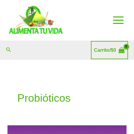
Ir
al
contenido
Buscar
Carrito/
$
0
Probióticos
Acné