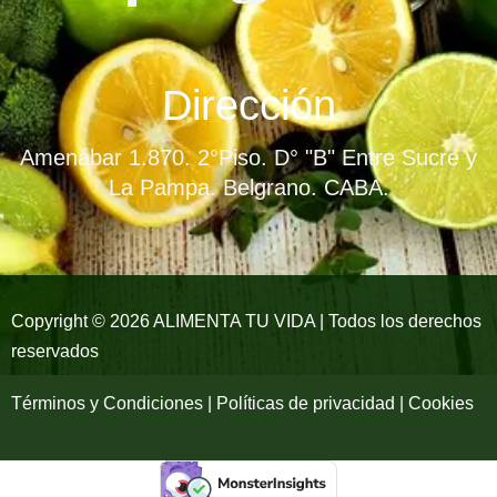
a
n
o
c
s
u
e
t
t
Dirección
b
a
u
Amenábar 1.870. 2°Piso. D° "B" Entre Sucre y
o
g
b
La Pampa. Belgrano. CABA.
o
r
e
k
a
-
m
Copyright © 2026 ALIMENTA TU VIDA | Todos los derechos
reservados
f
Términos y Condiciones | Políticas de privacidad | Cookies