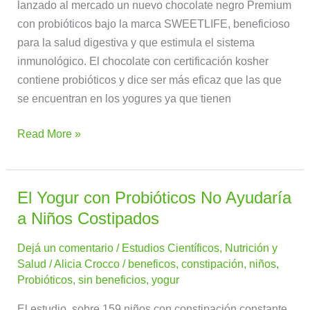
lanzado al mercado un nuevo chocolate negro Premium
con probióticos bajo la marca SWEETLIFE, beneficioso
para la salud digestiva y que estimula el sistema
inmunológico. El chocolate con certificación kosher
contiene probióticos y dice ser más eficaz que las que
se encuentran en los yogures ya que tienen
Read More »
El Yogur con Probióticos No Ayudaría
El
Yogur
a Niños Costipados
con
Dejá un comentario
/
Estudios Científicos
,
Nutrición y
Probióticos
Salud
/
Alicia Crocco
/
beneficos
,
constipación
,
niños
,
No
Probióticos
,
sin beneficios
,
yogur
Ayudaría
a
El estudio, sobre 159 niños con constipación constante,