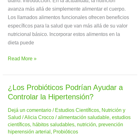
diario. Introducción: En la actualidad, la nutrición
avanza más allá de simplemente alimentar el cuerpo.
Los llamados alimentos funcionales ofrecen beneficios
específicos para la salud que van más allá de su valor
nutricional básico. Incorporar estos alimentos en la
dieta puede
Read More »
¿Los Probióticos Podrían Ayudar a
¿Los
Probióticos
Controlar la Hipertensión?
Podrían
Dejá un comentario
/
Estudios Científicos
,
Nutrición y
Ayudar
Salud
/
Alicia Crocco
/
alimentación saludable
,
estudios
a
científicos
,
hábitos saludables
,
nutrición
,
prevención
Controlar
hiperensión arterial
,
Probióticos
la