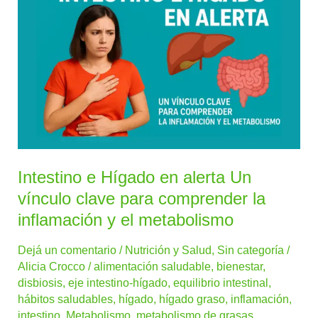
Hígado
en
alerta
Un
vínculo
clave
para
comprender
la
Intestino e Hígado en alerta Un
inflamación
vínculo clave para comprender la
y
inflamación y el metabolismo
el
metabolismo
Dejá un comentario
/
Nutrición y Salud
,
Sin categoría
/
Alicia Crocco
/
alimentación saludable
,
bienestar
,
disbiosis
,
eje intestino-hígado
,
equilibrio intestinal
,
hábitos saludables
,
hígado
,
hígado graso
,
inflamación
,
intestino
,
Metabolismo
,
metabolismo de grasas
,