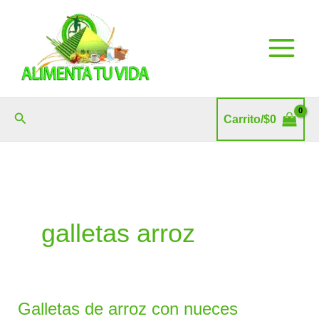
Ir
al
contenido
Buscar
Carrito/
$
0
galletas arroz
Galletas de arroz con nueces
Galletas