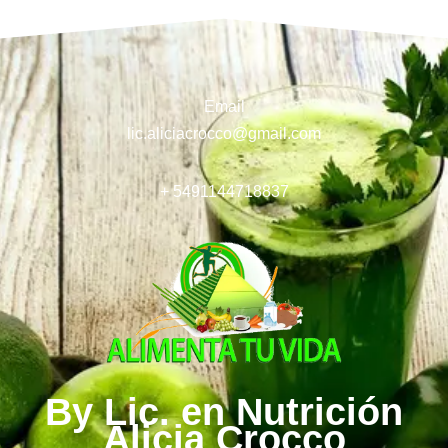
Email
lic.aliciacrocco@gmail.com
+ 5491144718837
By Lic. en Nutrición
Alicia Crocco