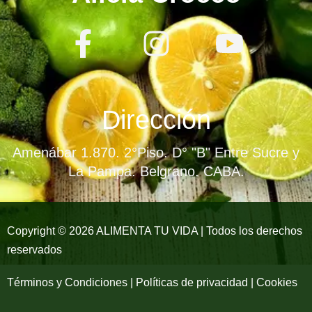
F
I
Y
a
n
o
c
s
u
e
t
t
Dirección
b
a
u
Amenábar 1.870. 2°Piso. D° "B" Entre Sucre y
o
g
b
La Pampa. Belgrano. CABA.
o
r
e
k
a
Copyright © 2026 ALIMENTA TU VIDA | Todos los derechos
reservados
-
m
f
Términos y Condiciones | Políticas de privacidad | Cookies