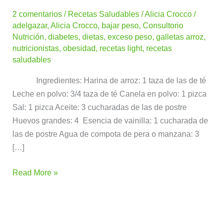
de
2 comentarios
/
Recetas Saludables
/
Alicia Crocco
/
arroz
adelgazar
,
Alicia Crocco
,
bajar peso
,
Consultorio
con
Nutrición
,
diabetes
,
dietas
,
exceso peso
,
galletas arroz
,
nueces
nutricionistas
,
obesidad
,
recetas light
,
recetas
saludables
Ingredientes: Harina de arroz: 1 taza de las de té
Leche en polvo: 3/4 taza de té Canela en polvo: 1 pizca
Sal: 1 pizca Aceite: 3 cucharadas de las de postre
Huevos grandes: 4 Esencia de vainilla: 1 cucharada de
las de postre Agua de compota de pera o manzana: 3
[…]
Read More »