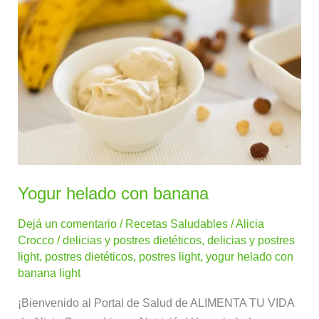
helado
con
banana
Yogur helado con banana
Dejá un comentario
/
Recetas Saludables
/
Alicia
Crocco
/
delicias y postres dietéticos
,
delicias y postres
light
,
postres dietéticos
,
postres light
,
yogur helado con
banana light
¡Bienvenido al Portal de Salud de ALIMENTA TU VIDA