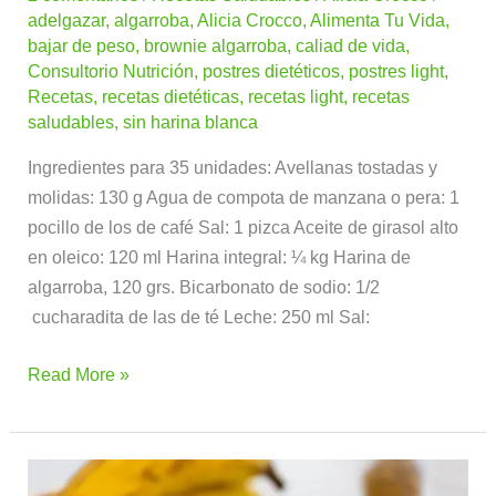
adelgazar
,
algarroba
,
Alicia Crocco
,
Alimenta Tu Vida
,
bajar de peso
,
brownie algarroba
,
caliad de vida
,
Consultorio Nutrición
,
postres dietéticos
,
postres light
,
Recetas
,
recetas dietéticas
,
recetas light
,
recetas
saludables
,
sin harina blanca
Ingredientes para 35 unidades: Avellanas tostadas y
molidas: 130 g Agua de compota de manzana o pera: 1
pocillo de los de café Sal: 1 pizca Aceite de girasol alto
en oleico: 120 ml Harina integral: ¼ kg Harina de
algarroba, 120 grs. Bicarbonato de sodio: 1/2
cucharadita de las de té Leche: 250 ml Sal:
Read More »
Yogur