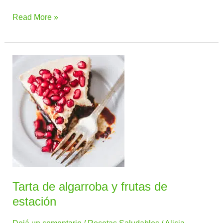
Read More »
Tarta
de
algarroba
y
frutas
de
estación
Tarta de algarroba y frutas de
estación