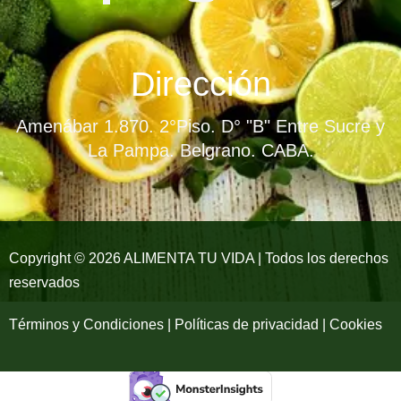
a
n
o
c
s
u
e
t
t
Dirección
b
a
u
Amenábar 1.870. 2°Piso. D° "B" Entre Sucre y
o
g
b
La Pampa. Belgrano. CABA.
o
r
e
k
a
-
m
Copyright © 2026 ALIMENTA TU VIDA | Todos los derechos
reservados
f
Términos y Condiciones | Políticas de privacidad | Cookies