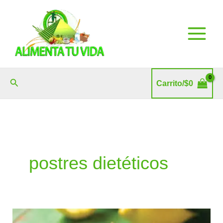
Ir
al
contenido
Buscar
Carrito/
$
0
postres dietéticos
Lemon