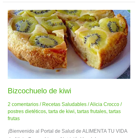
Bizcochuelo
de
kiwi
Bizcochuelo de kiwi
2 comentarios
/
Recetas Saludables
/
Alicia Crocco
/
postres dietéticos
,
tarta de kiwi
,
tartas frutales
,
tartas
frutas
¡Bienvenido al Portal de Salud de ALIMENTA TU VIDA