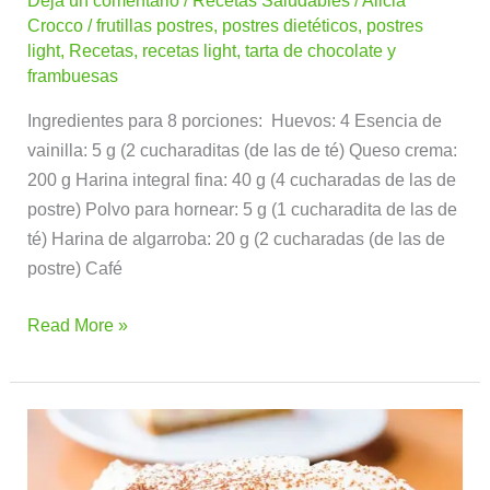
Dejá un comentario
/
Recetas Saludables
/
Alicia
Crocco
/
frutillas postres
,
postres dietéticos
,
postres
light
,
Recetas
,
recetas light
,
tarta de chocolate y
frambuesas
Ingredientes para 8 porciones: Huevos: 4 Esencia de
vainilla: 5 g (2 cucharaditas (de las de té) Queso crema:
200 g Harina integral fina: 40 g (4 cucharadas de las de
postre) Polvo para hornear: 5 g (1 cucharadita de las de
té) Harina de algarroba: 20 g (2 cucharadas (de las de
postre) Café
Read More »
Chesse
cake
de