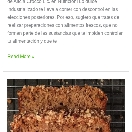
de Alicia Crocco Lic. en Nutrición! Lo dulce
industrializado te lleva a comer con descontrol en las
elecciones posteriores. Por eso, sugiero que trates de
realizar preparaciones con alimentos frescos, que no
forman parte de las sustancias que te impiden controlar
tu alimentación y que te
Read More »
Budín
de
banana
y
nueces