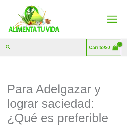
Ir
al
contenido
Buscar
Carrito/
$
0
Para Adelgazar y
lograr saciedad:
¿Qué es preferible