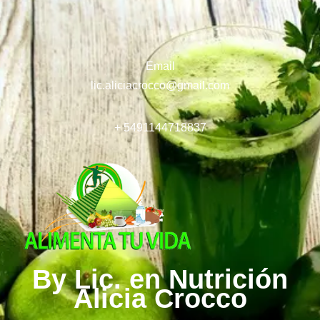
Email
lic.aliciacrocco@gmail.com
+ 5491144718837
By Lic. en Nutrición
Alicia Crocco