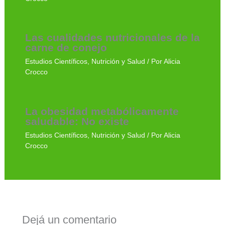
Las cualidades nutricionales de la
carne de conejo
Estudios Científicos
,
Nutrición y Salud
/ Por
Alicia
Crocco
La obesidad metabólicamente
saludable: No existe
Estudios Científicos
,
Nutrición y Salud
/ Por
Alicia
Crocco
Dejá un comentario