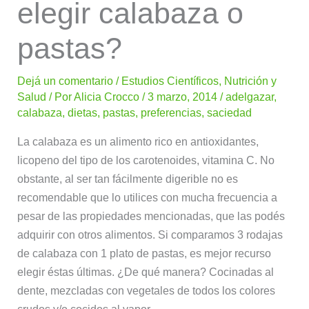
elegir calabaza o
pastas?
Dejá un comentario
/
Estudios Científicos
,
Nutrición y
Salud
/ Por
Alicia Crocco
/
3 marzo, 2014
/
adelgazar
,
calabaza
,
dietas
,
pastas
,
preferencias
,
saciedad
La calabaza es un alimento rico en antioxidantes,
licopeno del tipo de los carotenoides, vitamina C. No
obstante, al ser tan fácilmente digerible no es
recomendable que lo utilices con mucha frecuencia a
pesar de las propiedades mencionadas, que las podés
adquirir con otros alimentos. Si comparamos 3 rodajas
de calabaza con 1 plato de pastas, es mejor recurso
elegir éstas últimas. ¿De qué manera?
Cocinadas al
dente, mezcladas con vegetales de todos los colores
crudos y/o cocidos al vapor.