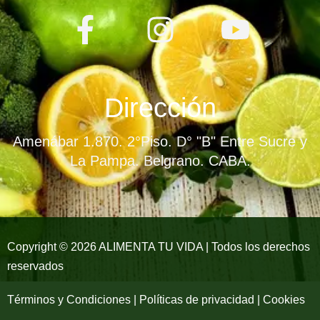
F
I
Y
a
n
o
c
s
u
e
t
t
Dirección
b
a
u
Amenábar 1.870. 2°Piso. D° "B" Entre Sucre y
o
g
b
La Pampa. Belgrano. CABA.
o
r
e
k
a
-
m
Copyright © 2026 ALIMENTA TU VIDA | Todos los derechos
reservados
f
Términos y Condiciones | Políticas de privacidad | Cookies