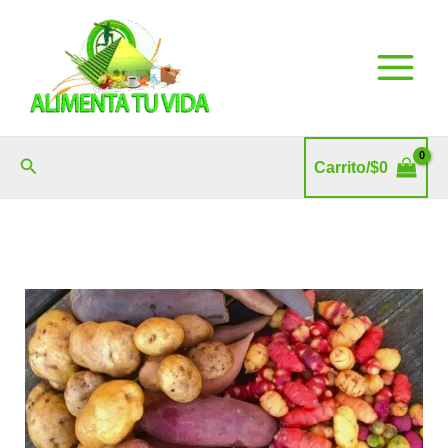
Ir
al
contenido
Buscar
Carrito/
$
0