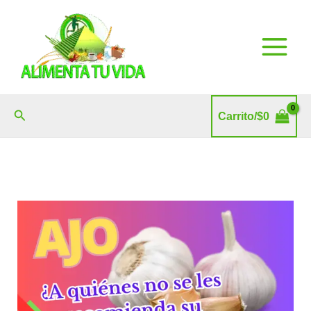
Ir
al
contenido
Buscar
Carrito/
$
0