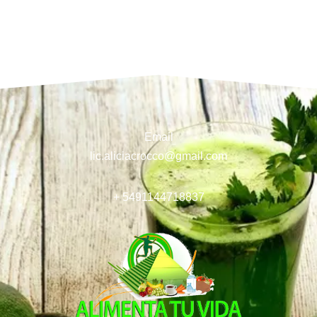
Email
lic.aliciacrocco@gmail.com
+ 5491144718837