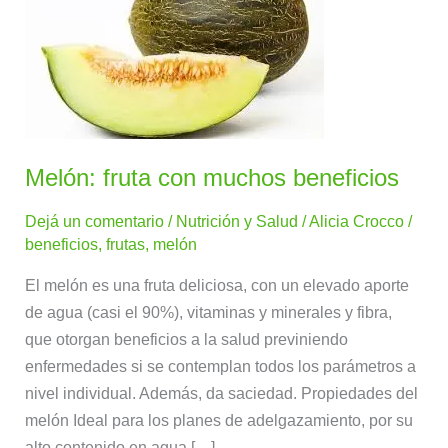
fruta
con
muchos
beneficios
Melón: fruta con muchos beneficios
Dejá un comentario
/
Nutrición y Salud
/
Alicia Crocco
/
beneficios
,
frutas
,
melón
El melón es una fruta deliciosa, con un elevado aporte
de agua (casi el 90%), vitaminas y minerales y fibra,
que otorgan beneficios a la salud previniendo
enfermedades si se contemplan todos los parámetros a
nivel individual. Además, da saciedad. Propiedades del
melón Ideal para los planes de adelgazamiento, por su
alto contenido en agua […]