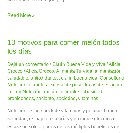
Read More »
10 motivos para comer melón todos
10
motivos
los días
para
Dejá un comentario
/
Clarin Buena Vida y Viva
/
Alicia
comer
Crocco
/
Alicia Crocco
,
Alimenta Tu Vida
,
alimentación
melón
saludable
,
antioxidantes
,
clarin buena vida
,
Consultorio
todos
Nutrición
,
diabetes
,
exceso de peso
,
frutas de estación
,
los
Lic. en Nutrición
,
melón
,
minerales
,
obesidad
,
días
propiedades
,
saciante
,
saciedad
,
vitaminas
Nutrición Es un shock de vitaminas y potasio, brinda
saciedad; es bajo en calorías y en índice glucémico:
éstos son sólo algunos de los múltiples beneficios de