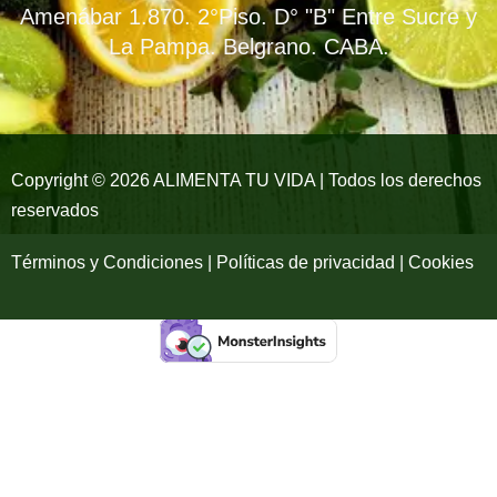
b
a
u
Amenábar 1.870. 2°Piso. D° "B" Entre Sucre y
o
g
b
La Pampa. Belgrano. CABA.
o
r
e
k
a
-
m
Copyright © 2026 ALIMENTA TU VIDA | Todos los derechos
reservados
f
Términos y Condiciones | Políticas de privacidad | Cookies