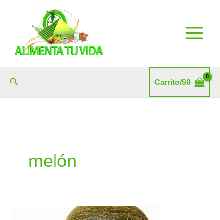
Ir
al
contenido
Buscar
Carrito/
$
0
melón
Melón: