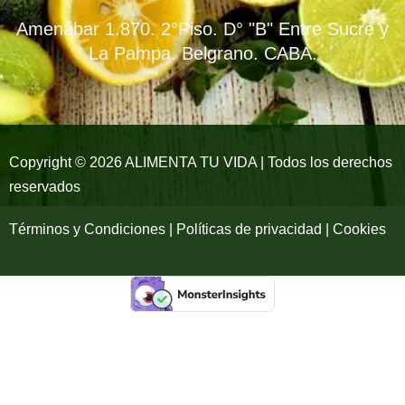
b
a
u
Amenábar 1.870. 2°Piso. D° "B" Entre Sucre y
o
g
b
La Pampa. Belgrano. CABA.
o
r
e
k
a
-
m
Copyright © 2026 ALIMENTA TU VIDA | Todos los derechos
reservados
f
Términos y Condiciones | Políticas de privacidad | Cookies