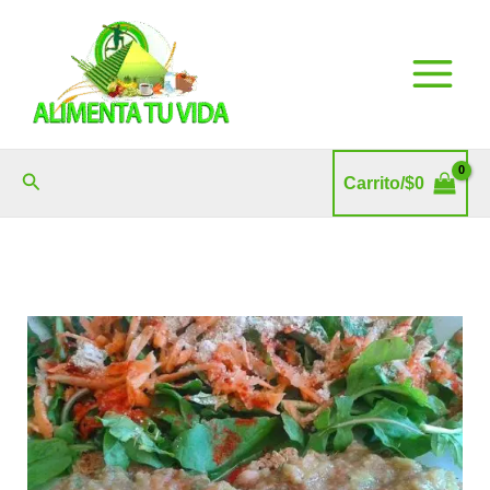
Ir
al
contenido
Buscar
Carrito/
$
0