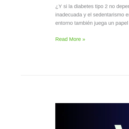
¿Y si la diabetes tipo 2 no dep
inadecuada y el sedentarismo er
entorno también juega un papel 
Read More »
Vinagre:
un
aderezo