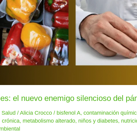
les: el nuevo enemigo silencioso del pá
y Salud
/
Alicia Crocco
/
bisfenol A
,
contaminación quími
 crónica
,
metabolismo alterado
,
niños y diabetes
,
nutric
mbiental