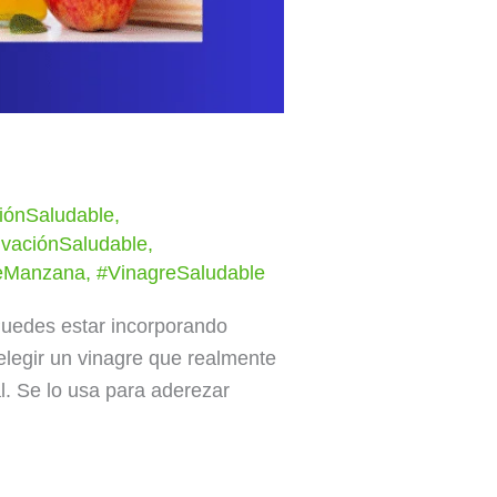
iónSaludable
,
ivaciónSaludable
,
eManzana
,
#VinagreSaludable
uedes estar incorporando
 elegir un vinagre que realmente
l. Se lo usa para aderezar