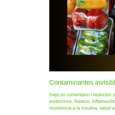
Contaminantes invisib
Dejá un comentario
/
Nutrición 
endocrinos
,
ftalatos
,
inflamación
resistencia a la insulina
,
salud a