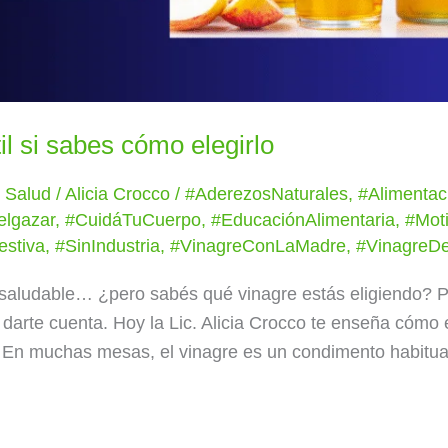
il si sabes cómo elegirlo
y Salud
/
Alicia Crocco
/
#AderezosNaturales
,
#Alimentac
elgazar
,
#CuidáTuCuerpo
,
#EducaciónAlimentaria
,
#Mot
estiva
,
#SinIndustria
,
#VinagreConLaMadre
,
#VinagreD
saludable… ¿pero sabés qué vinagre estás eligiendo? P
n darte cuenta. Hoy la Lic. Alicia Crocco te enseña cómo
n: En muchas mesas, el vinagre es un condimento habitua