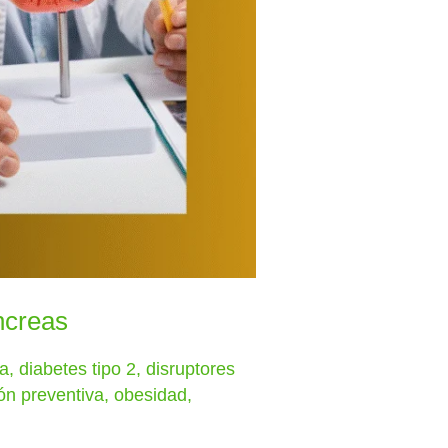
ncreas
ca
,
diabetes tipo 2
,
disruptores
ión preventiva
,
obesidad
,